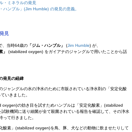
ル・ミネラルの発見
ハンブル」(Jim Humble) の発見の意義。
発見
a)で、当時64歳の
「ジム・ハンブル」
(
Jim Humble
) が、
素」
(stabilized oxygen) をガイアナのジャングルで用いたことから話
の発見の経緯
のジャングルの水の浄水のために市販されている浄水剤の「安定化酸
)を持っていきました。
ed oxygen)の効き目を試すためハンブルは「安定化酸素」(stabilized
の水を試験機関に送り細菌が全て殺菌されている報告を確認して、その浄水
持って行きました。
」(stabilized oxygen)を鳥、豚、犬などの動物に飲ませたりして