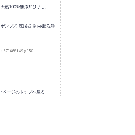
天然100%無添加ひまし油
ポンプ式 浣腸器 腸内/膣洗浄
a:671668 t:49 y:150
↑ページのトップへ戻る