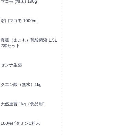
マコモ (粉末) 190g
浴用マコモ 1000ml
真菰（まこも）乳酸菌液 1.5L
2本セット
センナ生薬
クエン酸（無水）1kg
天然重曹 1kg（食品用）
100%ビタミンC粉末