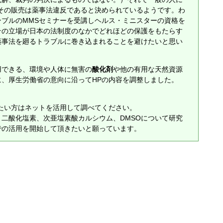
やその販売は薬事法違反であると決められているようです。わ
ンブルのMMSセミナーを受講しヘルス・ミニスターの資格を
その立場が日本の法制度のなかでどれほどの保護をもたらす
薬事法を廻るトラブルに巻き込まれることを避けたいと思い
用できる、環境や人体に無害の
酸化剤
や他の有用な天然資源
に、厚生労働省の意向に沿ってHPの内容を調整しました。
たい方はネットを活用して調べてください。
二酸化塩素、次亜塩素酸カルシウム、DMSOについて研究
での活用を開始して頂きたいと願っています。