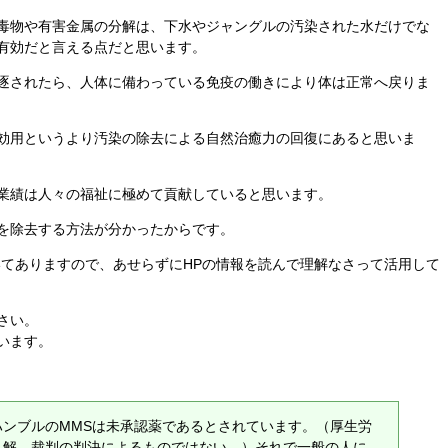
毒物や有害金属の分解は、下水やジャングルの汚染された水だけでな
有効だと言える点だと思います。
逐されたら、人体に備わっている免疫の働きにより体は正常へ戻りま
効用というより汚染の除去による自然治癒力の回復にあると思いま
業績は人々の福祉に極めて貢献していると思います。
を除去する方法が分かったからです。
いてありますので、あせらずにHPの情報を読んで理解なさって活用して
さい。
います。
ハンブルのMMSは未承認薬であるとされています。（厚生労
見解、裁判の判決によるものではない。）それで一般の人に