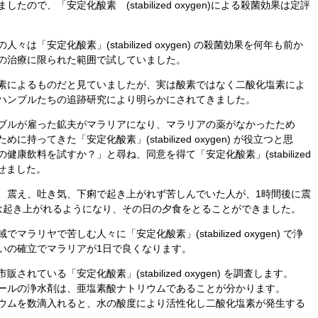
ので、「安定化酸素 (stabilized oxygen)による殺菌効果は定評
は「安定化酸素」(stabilized oxygen) の殺菌効果を何年も前か
の治療に限られた範囲で試していました。
素によるものだと見ていましたが、実は酸素ではなく二酸化塩素によ
ハンブルたちの追跡研究により明らかにされてきました。
ブルが雇った鉱夫がマラリアになり、マラリアの薬がなかったため
持ってきた「安定化酸素」(stabilized oxygen) が役立つと思
康飲料を試すか？」と尋ね、同意を得て「安定化酸素」(stabilized
ませました。
、震え、吐き気、下痢で起き上がれず苦しんでいた人が、1時間後に震
は起き上がれるようになり、その日の夕食をとることができました。
ラリヤで苦しむ人々に「安定化酸素」(stabilized oxygen) で浄
らいの確立でマラリアが1日で良くなります。
れている「安定化酸素」(stabilized oxygen) を調査します。
ールの浄水剤は、亜塩素酸ナトリウムであることが分かります。
ウムを数滴入れると、水の酸度により活性化し二酸化塩素が発生する