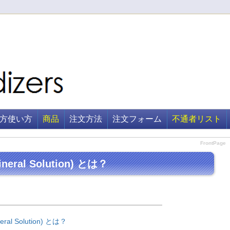
方使い方
商品
注文方法
注文フォーム
不通者リスト
FrontPage
ineral Solution) とは？
neral Solution) とは？