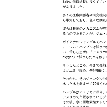
動物の健康維持に役立てていました
がありました。
多くの医療関係者や研究機関の人々
ら承知しており、色々な病気
彼らは殺菌のメカニズムが酸
るものであることが、ジム・
ガイアナのジャングルでハン
に、ジム・ハンブルは浄水のために
い、苦しむ患者に「アメリカの健
oxygen) で浄水した水を飲
そうしたところ、今まで発熱
えが止まり始め、4時間後に
それから、そのジャングル地域でマ
水した水を飲ませて70%く
ハンブルはアメリカに戻り、市販さ
アメリカで市販されているプ
その後、水に亜塩素酸ナトリ
ことがわかります。