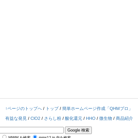
↑ページのトップへ
/
トップ
/
簡単ホームページ作成「QHMプロ」
有益な発見
/
ClO2
/
さらし粉
/
酸化還元
/
HHO
/
微生物
/
商品紹介
WWW を検索
mms12.jp 内を検索