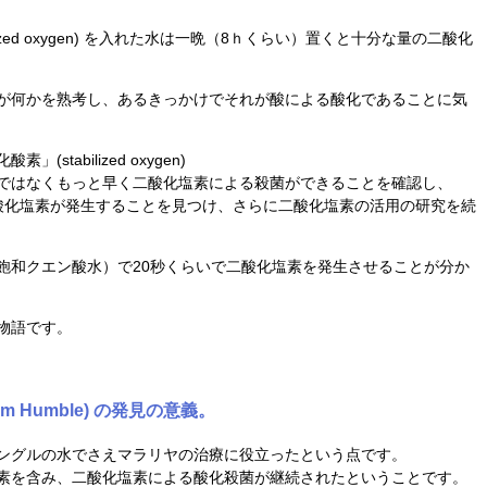
lized oxygen) を入れた水は一晩（8ｈくらい）置くと十分な量の二酸化
が何かを熟考し、あるきっかけでそれが酸による酸化であることに気
stabilized oxygen)
ではなくもっと早く二酸化塩素による殺菌ができることを確認し、
二酸化塩素が発生することを見つけ、さらに二酸化塩素の活用の研究を続
（飽和クエン酸水）で20秒くらいで二酸化塩素を発生させることが分か
物語です。
 Humble) の発見の意義。
ングルの水でさえマラリヤの治療に役立ったという点です。
素を含み、二酸化塩素による酸化殺菌が継続されたということです。