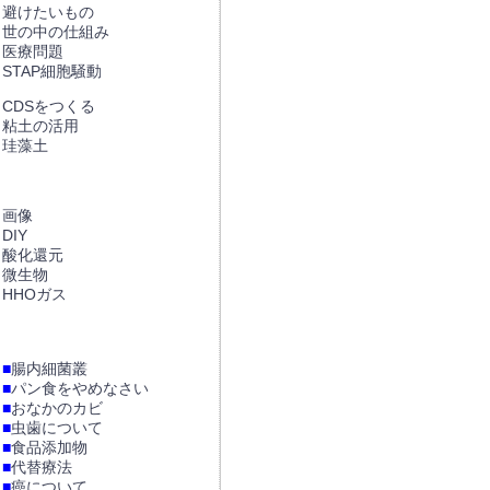
避けたいもの
世の中の仕組み
医療問題
STAP細胞騒動
CDSをつくる
粘土の活用
珪藻土
画像
DIY
酸化還元
微生物
HHOガス
■
腸内細菌叢
■
パン食をやめなさい
■
おなかのカビ
■
虫歯について
■
食品添加物
■
代替療法
■
癌について