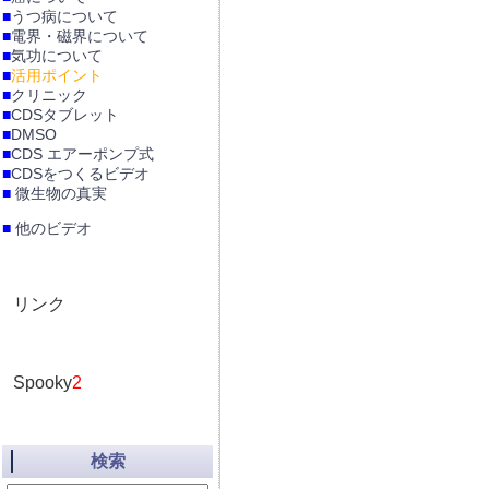
■
うつ病について
■
電界・磁界について
■
気功について
■
活用ポイント
■
クリニック
■
CDSタブレット
■
DMSO
■
CDS エアーポンプ式
■
CDSをつくるビデオ
■
微生物の真実
■
他のビデオ
リンク
Spooky
2
検索