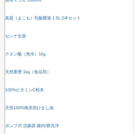
真菰（まこも）乳酸菌液 1.5L 2本セット
センナ生薬
クエン酸（無水）1kg
天然重曹 1kg（食品用）
100%ビタミンC粉末
天然100%無添加ひまし油
ポンプ式 浣腸器 腸内/膣洗浄