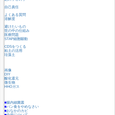
自己責任
よくある質問
溶解度
避けたいもの
世の中の仕組み
医療問題
STAP細胞騒動
CDSをつくる
粘土の活用
珪藻土
画像
DIY
酸化還元
微生物
HHOガス
■
腸内細菌叢
■
パン食をやめなさい
■
おなかのカビ
■
虫歯について