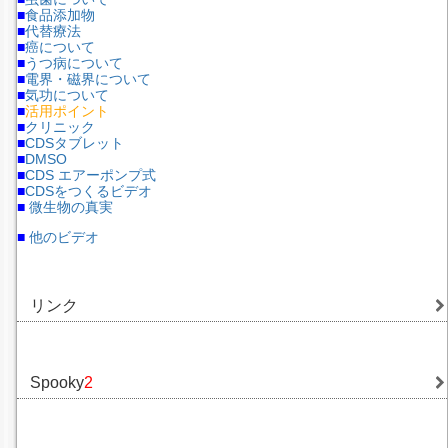
■
食品添加物
■
代替療法
■
癌について
■
うつ病について
■
電界・磁界について
■
気功について
■
活用ポイント
■
クリニック
■
CDSタブレット
■
DMSO
■
CDS エアーポンプ式
■
CDSをつくるビデオ
■
微生物の真実
■
他のビデオ
リンク
Spooky
2