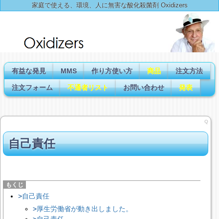
家庭で使える、環境、人に無害な酸化殺菌剤 Oxidizers
有益な発見
MMS
作り方使い方
商品
注文方法
注文フォーム
不通者リスト
お問い合わせ
発表
Q
自己責任
自己責任
厚生労働省が動き出しました。
自己責任