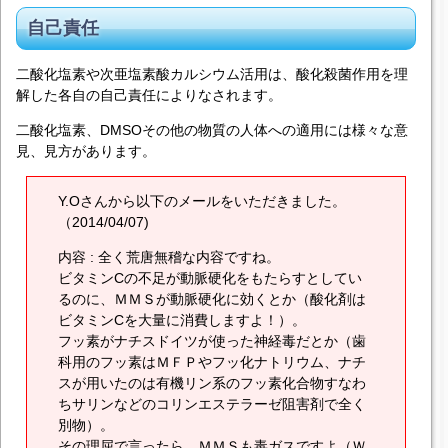
自己責任
二酸化塩素や次亜塩素酸カルシウム活用は、酸化殺菌作用を理
解した各自の自己責任によりなされます。
二酸化塩素、DMSOその他の物質の人体への適用には様々な意
見、見方があります。
Y.Oさんから以下のメールをいただきました。
（2014/04/07)
内容 : 全く荒唐無稽な内容ですね。
ビタミンCの不足が動脈硬化をもたらすとしてい
るのに、ＭＭＳが動脈硬化に効くとか（酸化剤は
ビタミンCを大量に消費しますよ！）。
フッ素がナチスドイツが使った神経毒だとか（歯
科用のフッ素はＭＦＰやフッ化ナトリウム、ナチ
スが用いたのは有機リン系のフッ素化合物すなわ
ちサリンなどのコリンエステラーゼ阻害剤で全く
別物）。
その理屈で言ったら、ＭＭＳも毒ガスですよ（Ｗ