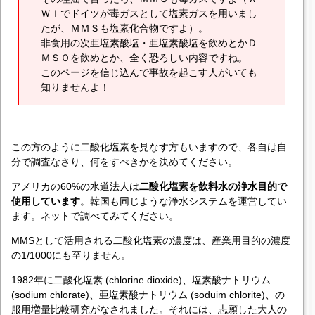
ＷＩでドイツが毒ガスとして塩素ガスを用いまし
たが、ＭＭＳも塩素化合物ですよ）。
非食用の次亜塩素酸塩・亜塩素酸塩を飲めとかＤ
ＭＳＯを飲めとか、全く恐ろしい内容ですね。
このページを信じ込んで事故を起こす人がいても
知りませんよ！
この方のように二酸化塩素を見なす方もいますので、各自は自
分で調査なさり、何をすべきかを決めてください。
アメリカの60%の水道法人は
二酸化塩素を飲料水の浄水目的で
使用しています
。韓国も同じような浄水システムを運営してい
ます。ネットで調べてみてください。
MMSとして活用される二酸化塩素の濃度は、産業用目的の濃度
の1/1000にも至りません。
1982年に二酸化塩素 (chlorine dioxide)、塩素酸ナトリウム
(sodium chlorate)、亜塩素酸ナトリウム (soduim chlorite)、の
服用増量比較研究がなされました。それには、志願した大人の