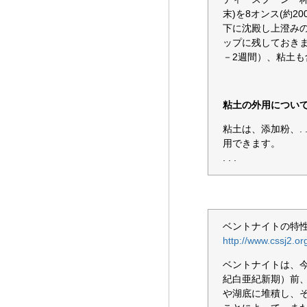
末)を8オンス(約
下に沈殿し上澄み
ップに残しておき
－2週間）、粘土
粘土の外用につい
粘土は、添加粉、. 
用できます。
. . .
ベントナイトの特
http://www.cssj2.or
ベントナイトは、
紀白亜紀新期）前
や湖底に堆積し、