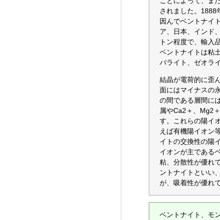
ことによって、ま
されました。1888
因んでベントナイ
ア、日本、インド、
トン程度で、輸入品
ベントナイトは粘
バライト、ゼオラ
結晶が電荷的に歪
面にはマイナスの
の間である層間には
属やCa2＋、Mg
す。これらの陽イ
えば有機陽イオン
イトの交換性の陽イ
イオンが主である
粘、分散性が優れて
ントナイトといい
が、吸着性が優れ
ベントナイト、モ