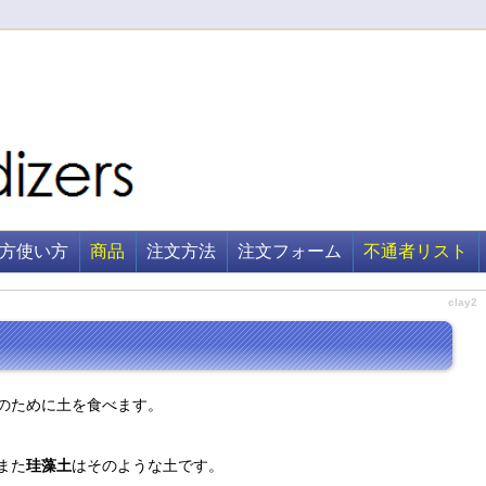
方使い方
商品
注文方法
注文フォーム
不通者リスト
clay2
のために土を食べます。
また
珪藻土
はそのような土です。