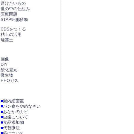
避けたいもの
世の中の仕組み
医療問題
STAP細胞騒動
CDSをつくる
粘土の活用
珪藻土
画像
DIY
酸化還元
微生物
HHOガス
■
腸内細菌叢
■
パン食をやめなさい
■
おなかのカビ
■
虫歯について
■
食品添加物
■
代替療法
■
癌について