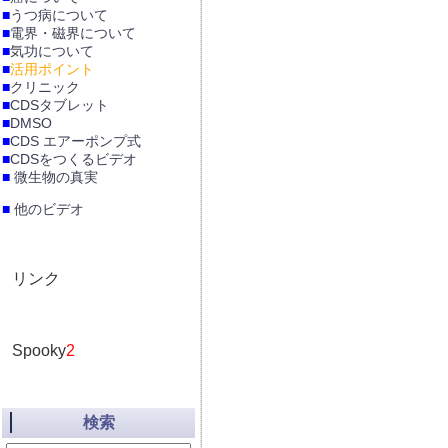
■
うつ病について
■
電界・磁界について
■
気功について
■
活用ポイント
■
クリニック
■
CDSタブレット
■
DMSO
■
CDS エアーポンプ式
■
CDSをつくるビデオ
■
微生物の真実
■
他のビデオ
リンク
Spooky
2
検索