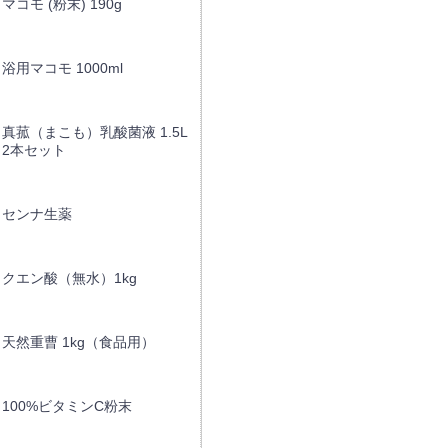
マコモ (粉末) 190g
浴用マコモ 1000ml
真菰（まこも）乳酸菌液 1.5L
2本セット
センナ生薬
クエン酸（無水）1kg
天然重曹 1kg（食品用）
100%ビタミンC粉末