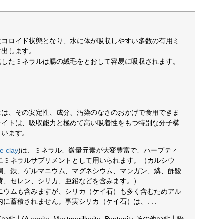
はコロイド状態となり、水に体が吸収しやすい多数の有用ミ
け出します。
化したミネラルは腸の絨毛をとおして容易に吸収されます。
土は、その安定性、成分、汚染のなさのおかげで食用できま
ナイトは、吸収能力と極めて高い吸着性をもつ特別な分子構
ます。. . .
ite clay
)は、ミネラル、微量元素が大変豊富で、ハーブティ
にミネラルサプリメントとして用いられます。（カルシウ
銅、鉄、ゲルマニウム、マグネシウム、マンガン、燐、酢酸
黄、セレン、シリカ、亜鉛などを含みます。）
ニウムも含みますが、シリカ（ケイ石）も多く含むためアル
に蓄積されません。事実シリカ（ケイ石）は、. . .
Azomite, Montmorillonite, Bentonite その他の粘土粉