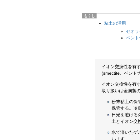
粘土の活用
ゼオラ
ベント
イオン交換性を有
(smectite、
イオン交換性を有
取り扱いは金属製
粉末粘土の保
保管する。冷
日光を避ける
土とイオン交
水で溶いたゲ
います。