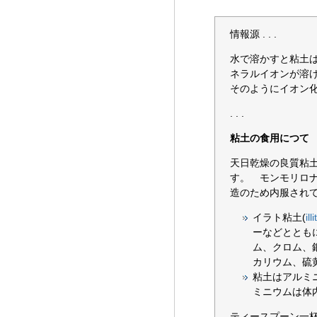
情報源 . . .
水で溶かすと粘土
ネラルイオンが溶
そのようにイオン
. . .
粘土の食用につて
天日乾燥の良質粘
す。 モンモリロ
造のため内服されてい
イラト粘土(
ill
ーなどととも
ム、クロム、
カリウム、硫
粘土はアルミ
ミニウムは体内
ティースプーン一杯の粘土(