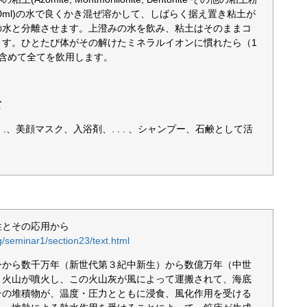
200ml)の水で良くかき混ぜ溶かして、しばらく据え置き粘土が
の水と分離させます。上澄みの水を飲み、粘土はそのままコ
ます。ひとたび体がその解けたミネラルイオンに慣れたら（1
も含めて全てを飲用します。
て
. .、美顔マスク、入浴剤、. . . 、シャンプー、石鹸として活
性とその応用から
g/seminar1/section23/text.html
今から数千万年（新世代第３紀中新生）から数億万年（中世
、火山が噴火し、この火山灰が風によって運搬されて、海底
その堆積物が、温度・圧力とともに浸食、風化作用を受ける