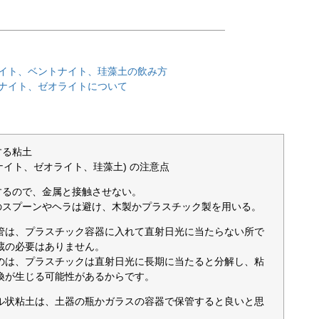
イト、ベントナイト、珪藻土の飲み方
ナイト、ゼオライトについて
する粘土
ベントナイト、ゼオライト、珪藻土) の注意点
するので、金属と接触させない。
のスプーンやヘラは避け、木製かプラスチック製を用いる。
管は、プラスチック容器に入れて直射日光に当たらない所で
蔵の必要はありません。
のは、プラスチックは直射日光に長期に当たると分解し、粘
換が生じる可能性があるからです。
ル状粘土は、土器の瓶かガラスの容器で保管すると良いと思