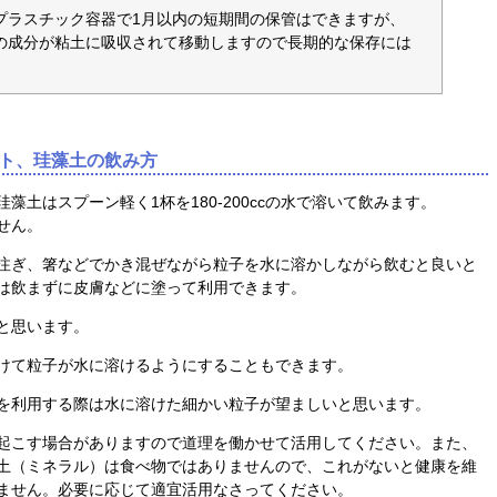
プラスチック容器で1月以内の短期間の保管はできますが、
の成分が粘土に吸収されて移動しますので長期的な保存には
ト、珪藻土の飲み方
藻土はスプーン軽く1杯を180-200ccの水で溶いて飲みます。
せん。
注ぎ、箸などでかき混ぜながら粒子を水に溶かしながら飲むと良いと
は飲まずに皮膚などに塗って利用できます。
と思います。
けて粒子が水に溶けるようにすることもできます。
を利用する際は水に溶けた細かい粒子が望ましいと思います。
起こす場合がありますので道理を働かせて活用してください。また、
土（ミネラル）は食べ物ではありませんので、これがないと健康を維
ません。必要に応じて適宜活用なさってください。