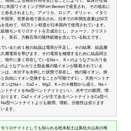
た、地熱による熱水作用を受けることによって、鉱床が生成
年に米国ワイオミング州Fort Bentonで発見され、その地名に
トと命名されました。アメリカ、ロシア、ギリシャ、イタリ
中国等、世界各地で産出され、日本での年間生産量は50万
を含めて、65万トン程度が日本国内で使用されています。
土鉱物モンモリロナイトを主成分とし、クォーツ、クリスト
イト、長石、方解石等の随伴鉱物を含んでいる粘土です。
んでいるため１枚の結晶は電荷が不足し、その結果、結晶層
永久層電荷を帯びます。その電荷を補償するために結晶同士
、地中に多く存在しているNa＋、K＋のようなアルカリ金
2＋のようなアルカリ土類金属の陽イオンが吸着されていま
オンは、水分子を水和した状態で存在し、他の陽イオン、例
等と自由にイオン交換することが可能です1）。天然ベントナ
オンはNa＋、Ca2＋、Mg2、K＋の４種類から成り、Na＋
ベントナイトをNa型ベントナイトといい、水中での膨潤、増
おります。Ca2＋イオンが主であるベントナイトをCa型ベ
、Na型ベントナイトよりも膨潤、増粘、分散性は劣ります
ています。
ンモリロナイトとしても知られる粉末粘土は風化火山灰の堆