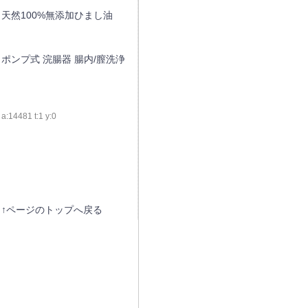
天然100%無添加ひまし油
ポンプ式 浣腸器 腸内/膣洗浄
a:14481 t:1 y:0
↑ページのトップへ戻る