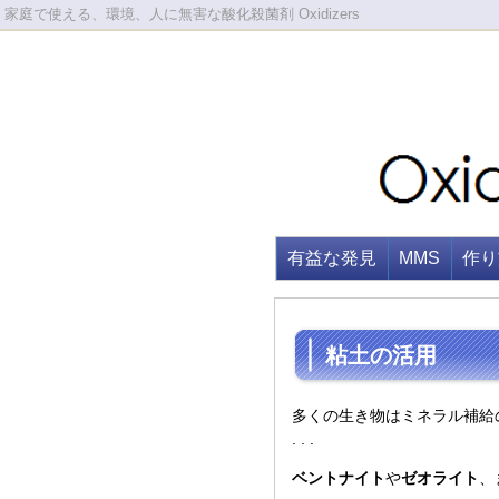
家庭で使える、環境、人に無害な酸化殺菌剤 Oxidizers
有益な発見
MMS
作り
粘土の活用
多くの生き物はミネラル補給
. . .
ベントナイト
や
ゼオライト
、