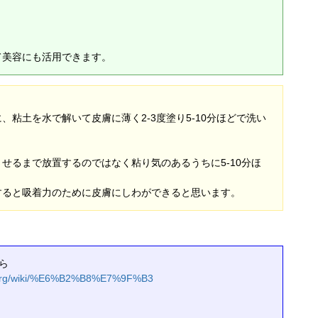
。
て美容にも活用できます。
、
、粘土を水で解いて皮膚に薄く2-3度塗り5-10分ほどで洗い
せるまで放置するのではなく粘り気のあるうちに5-10分ほ
。
すると吸着力のために皮膚にしわができると思います。
から
ia.org/wiki/%E6%B2%B8%E7%9F%B3