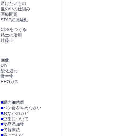
避けたいもの
世の中の仕組み
医療問題
STAP細胞騒動
CDSをつくる
粘土の活用
珪藻土
画像
DIY
酸化還元
微生物
HHOガス
■
腸内細菌叢
■
パン食をやめなさい
■
おなかのカビ
■
虫歯について
■
食品添加物
■
代替療法
■
癌について