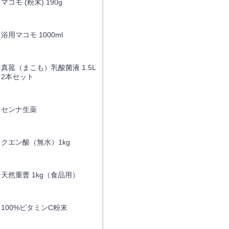
マコモ (粉末) 190g
浴用マコモ 1000ml
真菰（まこも）乳酸菌液 1.5L
2本セット
センナ生薬
クエン酸（無水）1kg
天然重曹 1kg（食品用）
100%ビタミンC粉末