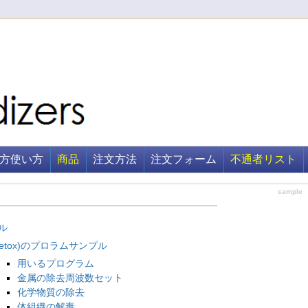
方使い方
商品
注文方法
注文フォーム
不通者リスト
sample
ル
etox)のプロラムサンプル
用いるプログラム
金属の除去周波数セット
化学物質の除去
体組織の解毒