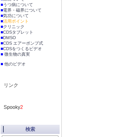
■
うつ病について
■
電界・磁界について
■
気功について
■
活用ポイント
■
クリニック
■
CDSタブレット
■
DMSO
■
CDS エアーポンプ式
■
CDSをつくるビデオ
■
微生物の真実
■
他のビデオ
リンク
Spooky
2
検索