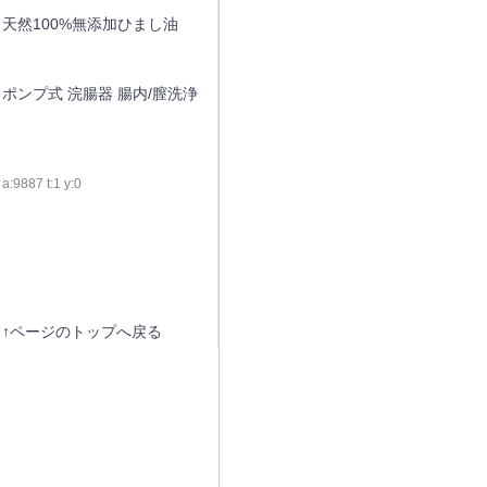
天然100%無添加ひまし油
ポンプ式 浣腸器 腸内/膣洗浄
a:9887 t:1 y:0
↑ページのトップへ戻る