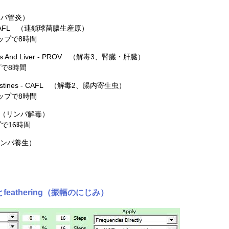
（リンパ管炎）
es - CAFL （連鎖球菌膿生産原）
ップで8時間
idneys And Liver - PROV （解毒3、腎臓・肝臓）
で8時間
e Intestines - CAFL （解毒2、腸内寄生虫）
ップで8時間
ROV （リンパ解毒）
で16時間
 （リンパ養生）
とfeathering（振幅のにじみ）