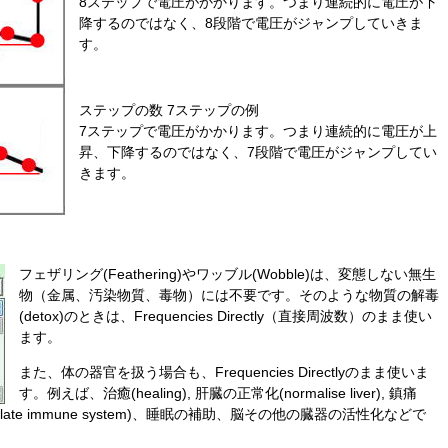
8ステップで電圧がかかります。つまり連続的に電圧が下
降するのではなく、8段階で電圧がジャンプしていきま
す。
ステップの数 7ステップの例
7ステップで電圧がかかります。つまり連続的に電圧が上
昇、下降するのではなく、7段階で電圧がジャンプしてい
きます。
フェザリング(Feathering)やワッブル(Wobble)は、変態しない無生
物（金属、汚染物質、毒物）には不要です。そのような物質の解毒
(detox)のときは、Frequencies Directly（直接周波数）のまま使い
ます。
また、体の器官を扱う場合も、Frequencies Directlyのまま使いま
す。例えば、治癒(healing), 肝臓の正常化(normalise liver), 鎮痛
(stimulate immune system)、睡眠の補助、脳その他の臓器の活性化などで