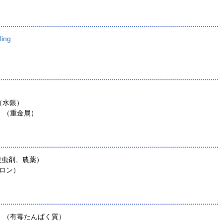
ling
FL （水銀）
XTRA （重金属）
A （殺虫剤、農薬）
（フロン）
- XTRA （有毒たんぱく質）