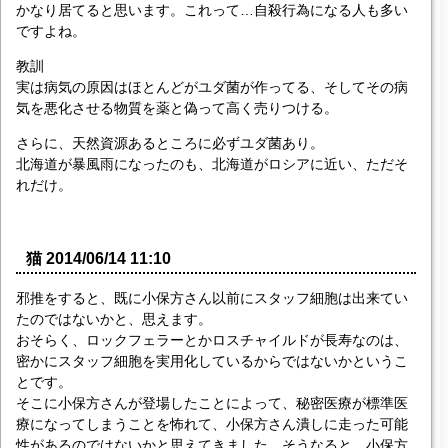
かなり居てると思います。これって…自殺行為になる人も多い
ですよね。
教訓
実は病気の原因はほとんどがユダ菌が作ってる、そしてその病
気を悪化させる物質を薬と偽って高く売りつける。
さらに、天然資源あるところに必ずユダ菌あり。
北海道が暴風雨になったのも、北海道がロシアに近い、ただそ
れだけ。
猫 2014/06/14 11:10
邪推をすると、既に小保方さん以前にスタッフ細胞は出来てい
たのではないかと、思えます。
おそらく、ロックフェラーとかロスチャイルドが長寿なのは、
密かにスタッフ細胞を実用化しているからではないかというこ
とです。
そこに小保方さんが登場したことによって、秘密医療が標準医
療になってしまうことを怖れて、小保方さん潰しに走った可能
性があるのではないかと思えてきました。そうなると、小保方