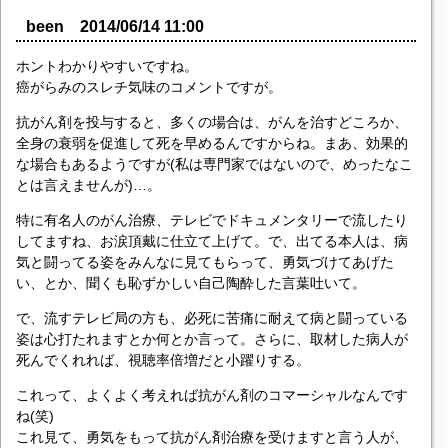
been 2014/06/14 11:00
ホントわかりやすいですね。
癌がらみのスレチ気味のコメントですが。
抗がん剤を投与すると、多くの場合は、がんを治すどころか、
全身の衰弱を促進して死を早めるんですからね。まあ、効果的
な場合もあるようですが(私は専門家ではないので、めったなこ
とは言えませんが)…。
特に有名人のがん治療、テレビでドキュメンタリーで流したり
してますね、お涙頂戴に仕立て上げて。で、出てる本人は、病
気と闘ってる姿をみんなに見てもらって、勇気づけてあげた
い、とか、聞くも恥ずかしい自己陶酔した言葉吐いて。
で、流すテレビ局の方も、必死に苦痛に耐えて病と闘っている
姿は心打たれますとか何とか言って。さらに、取材した病人が
死んでくれれば、視聴率倍増だと小躍りする。
これって、よくよく考えれば抗がん剤のコマーシャルなんです
ね(笑)
これ見て、勇気をもって抗がん剤治療を受けますと言う人が、