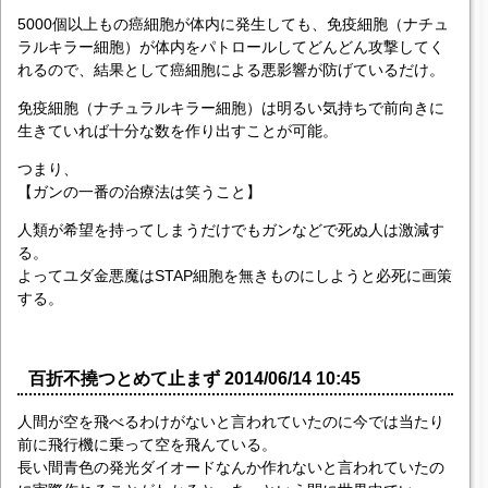
5000個以上もの癌細胞が体内に発生しても、免疫細胞（ナチュ
ラルキラー細胞）が体内をパトロールしてどんどん攻撃してく
れるので、結果として癌細胞による悪影響が防げているだけ。
免疫細胞（ナチュラルキラー細胞）は明るい気持ちで前向きに
生きていれば十分な数を作り出すことが可能。
つまり、
【ガンの一番の治療法は笑うこと】
人類が希望を持ってしまうだけでもガンなどで死ぬ人は激減す
る。
よってユダ金悪魔はSTAP細胞を無きものにしようと必死に画策
する。
百折不撓つとめて止まず 2014/06/14 10:45
人間が空を飛べるわけがないと言われていたのに今では当たり
前に飛行機に乗って空を飛んている。
長い間青色の発光ダイオードなんか作れないと言われていたの