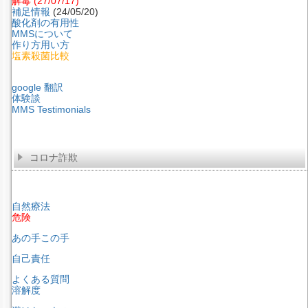
解毒
(27/07/17)
補足情報
(24/05/20)
酸化剤の有用性
MMSについて
作り方用い方
塩素殺菌比較
google 翻訳
体験談
MMS Testimonials
コロナ詐欺
自然療法
危険
あの手この手
自己責任
よくある質問
溶解度