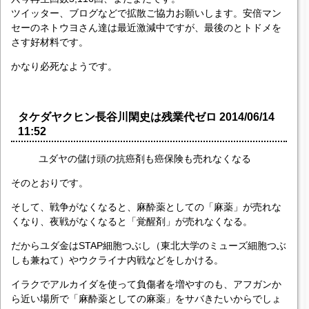
ツイッター、ブログなどで拡散ご協力お願いします。安倍マン
セーのネトウヨさん達は最近激減中ですが、最後のとトドメを
さす好材料です。
かなり必死なようです。
タケダヤクヒン長谷川閑史は残業代ゼロ 2014/06/14
11:52
ユダヤの儲け頭の抗癌剤も癌保険も売れなくなる
そのとおりです。
そして、戦争がなくなると、麻酔薬としての「麻薬」が売れな
くなり、夜戦がなくなると「覚醒剤」が売れなくなる。
だからユダ金はSTAP細胞つぶし（東北大学のミューズ細胞つぶ
しも兼ねて）やウクライナ内戦などをしかける。
イラクでアルカイダを使って負傷者を増やすのも、アフガンか
ら近い場所で「麻酔薬としての麻薬」をサバきたいからでしょ