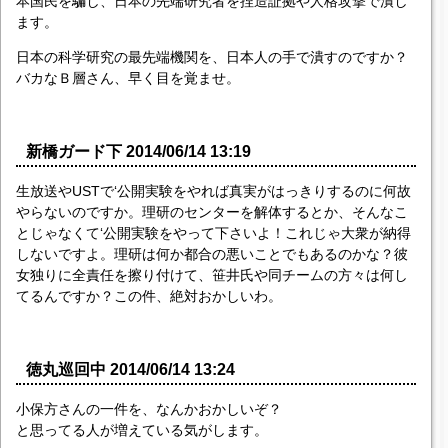
本国民を騙し、日本の先端研究者を捏造証拠や人格攻撃で潰し
ます。
日本の科学研究の最先端機関を、日本人の手で潰すのですか？
バカなＢ層さん、早く目を覚ませ。
新橋ガード下 2014/06/14 13:19
生放送やUSTで‘公開実験をやれば真実がはっきりするのに何故
やらないのですか。理研のセンターを解体するとか、そんなこ
とじゃなくて‘公開実験をやって下さいよ！これじゃ大衆が納得
しないですよ。理研は何か都合の悪いことでもあるのかな？彼
女独りに全責任を擦り付けて、笹井氏や同チームの方々は何し
てるんですか？この件、絶対おかしいわ。
徳丸巡回中 2014/06/14 13:24
小保方さんの一件を、なんかおかしいぞ？
と思ってる人が増えている気がします。