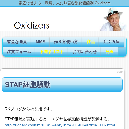
家庭で使える、環境、人に無害な酸化殺菌剤 Oxidizers
有益な発見
MMS
作り方使い方
商品
注文方法
注文フォーム
不通者リスト
お問い合わせ
発表
stap
STAP細胞騒動
RKブログからの引用です。
STAP細胞が実現すると、ユダヤ世界支配構造が瓦解する。
http://richardkoshimizu.at.webry.info/201406/article_116.html