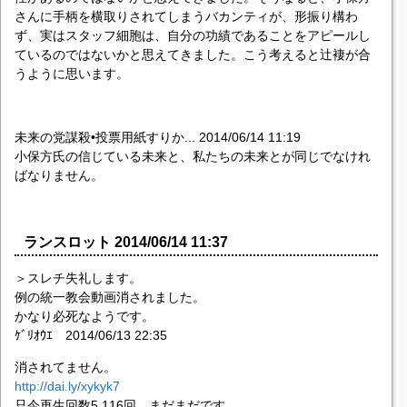
さんに手柄を横取りされてしまうバカンティが、形振り構わ
ず、実はスタッフ細胞は、自分の功績であることをアピールし
ているのではないかと思えてきました。こう考えると辻褄が合
うように思います。
未来の党謀殺•投票用紙すりか... 2014/06/14 11:19
小保方氏の信じている未来と、私たちの未来とが同じでなけれ
ばなりません。
ランスロット 2014/06/14 11:37
＞スレチ失礼します。
例の統一教会動画消されました。
かなり必死なようです。
ｹﾞﾘｵｳｴ 2014/06/13 22:35
消されてません。
http://dai.ly/xykyk7
只今再生回数5,116回、まだまだです。