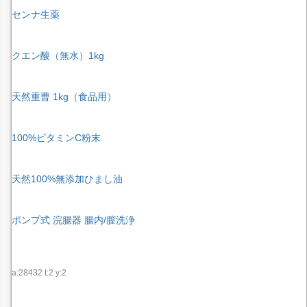
センナ生薬
クエン酸（無水）1kg
天然重曹 1kg（食品用）
100%ビタミンC粉末
天然100%無添加ひまし油
ポンプ式 浣腸器 腸内/膣洗浄
a:28432 t:2 y:2