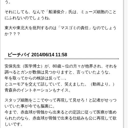
う。
それにしても、なんで「船瀬俊介」氏は、ミューズ細胞のこと
にふれないのでしょうね。
東大や東北大を批判するのは「マスゴミの責任」なのでしょう
か？？？
ピーチパイ 2014/06/14 11:58
安保先生（医学博士）が、80歳～位の方々が他界され、それを
調べるとガンが数個は見つかりますと、言っていたような。
年を取ってからの検診は反って…。
とユーモアを交えて話していて、笑えました。（動画より。）
青森弁のイントネーションもナイス。
スタップ細胞をここでやって再現して見せろ！と記者がせっつ
いていた事が今でも脳裏に。
今まで、赤血球が骨髄から出来るとの定説に従って医療が進め
られたのなら、赤血球が骨髄で出来る仕組みも公に再現して欲
しいです。