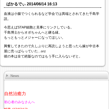
ばかるでぃ 2014/06/14 16:13
血液は小腸でつくられるなど学会では異端とされてきた千島学
説。
今思えばSTAP細胞と見事にリンクしている。
千島博士からオボちゃんへと継る縁。
もっともっとメジャーになってほしい。
興奮してきたので久しぶりに再読しようと思ったら嫁が中古本
屋に売っぱらっていた...orz
彼の本は全て絶版なのではもう手に入らないぞと。
News
自然治癒力
初心者のみなさんへ