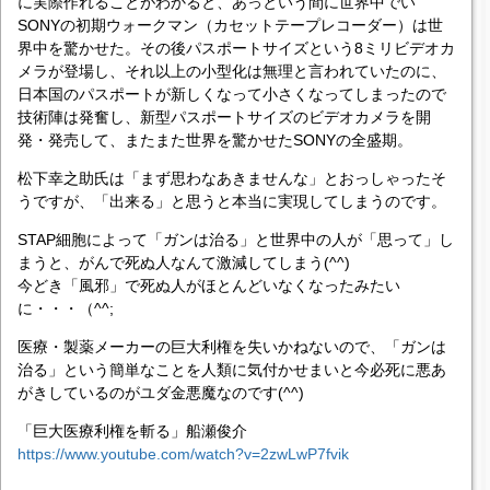
に実際作れることがわかると、あっという間に世界中でい
SONYの初期ウォークマン（カセットテープレコーダー）は世
界中を驚かせた。その後パスポートサイズという8ミリビデオカ
メラが登場し、それ以上の小型化は無理と言われていたのに、
日本国のパスポートが新しくなって小さくなってしまったので
技術陣は発奮し、新型パスポートサイズのビデオカメラを開
発・発売して、またまた世界を驚かせたSONYの全盛期。
松下幸之助氏は「まず思わなあきませんな」とおっしゃったそ
うですが、「出来る」と思うと本当に実現してしまうのです。
STAP細胞によって「ガンは治る」と世界中の人が「思って」し
まうと、がんで死ぬ人なんて激減してしまう(^^)
今どき「風邪」で死ぬ人がほとんどいなくなったみたい
に・・・（^^;
医療・製薬メーカーの巨大利権を失いかねないので、「ガンは
治る」という簡単なことを人類に気付かせまいと今必死に悪あ
がきしているのがユダ金悪魔なのです(^^)
「巨大医療利権を斬る」船瀬俊介
https://www.youtube.com/watch?v=2zwLwP7fvik