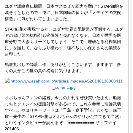
ユダヤ謀略宣伝機関、日本マスコミが総力を挙げてSTAP細胞を
潰そうとしたので、逆に、日本国民の多くが「メディアの支配
構造」に気が付いてしまいました。
STAP細胞が実現すると、ユダヤ世界支配構造が瓦解する。ユダ
ヤの儲け頭の抗癌剤も癌保険も売れなくなる。日本が世界を医
療分野で大きくリードしてしまう。そこで、理研なる利権集団
に手を廻して、なりふり構わず、理不尽に小保方さんの業績を
封印した。
馬鹿丸出しの隠蔽工作、ありがとうございます。ますます、多
くの人がこの世の真の構造に気づきます。
オボちゃんファンの諸君、今月の月刊をぜひ買いたまえ。船瀬
っちとソエジイの援護射撃があるので、これを参考に理論武装
すべし。やはりキーワードは「千島・森下学説」じゃな。森下
敬一先生の「STAP細胞はオボちゃんのやりかたでできて当然」
というインタビューが読めるぞ！ =========== ザ・フナイ
201406