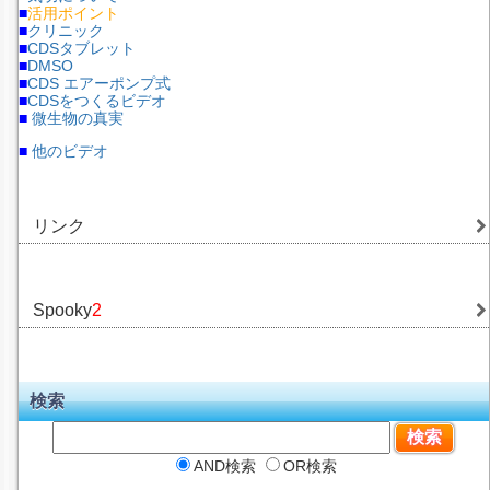
■
活用ポイント
■
クリニック
■
CDSタブレット
■
DMSO
■
CDS エアーポンプ式
■
CDSをつくるビデオ
■
微生物の真実
■
他のビデオ
リンク
Spooky
2
検索
AND検索
OR検索