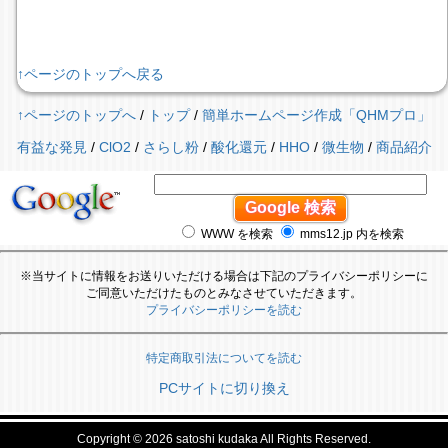
↑ページのトップへ戻る
↑ページのトップへ
/
トップ
/
簡単ホームページ作成「QHMプロ」
有益な発見
/
ClO2
/
さらし粉
/
酸化還元
/
HHO
/
微生物
/
商品紹介
WWW を検索
mms12.jp 内を検索
※当サイトに情報をお送りいただける場合は下記のプライバシーポリシーに
ご同意いただけたものとみなさせていただきます。
プライバシーポリシーを読む
特定商取引法についてを読む
PCサイトに切り換え
Copyright © 2026
satoshi kudaka
All Rights Reserved.