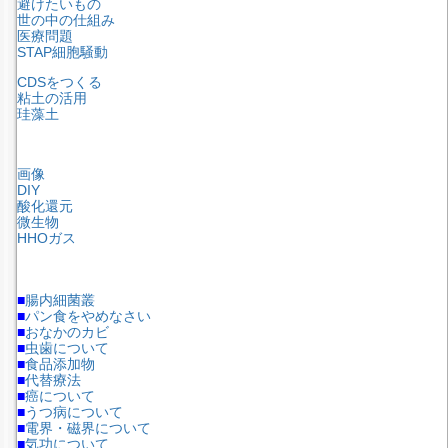
避けたいもの
世の中の仕組み
医療問題
STAP細胞騒動
CDSをつくる
粘土の活用
珪藻土
画像
DIY
酸化還元
微生物
HHOガス
■
腸内細菌叢
■
パン食をやめなさい
■
おなかのカビ
■
虫歯について
■
食品添加物
■
代替療法
■
癌について
■
うつ病について
■
電界・磁界について
■
気功について