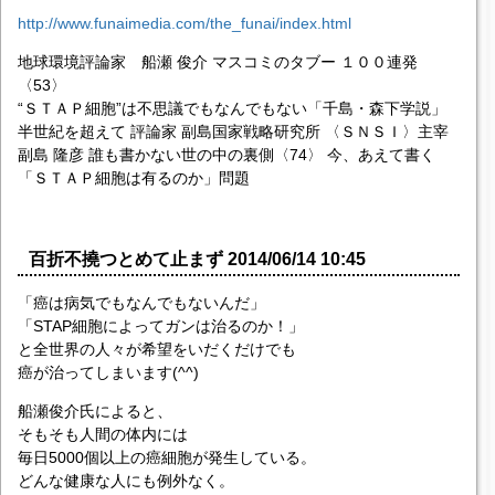
http://www.funaimedia.com/the_funai/index.html
地球環境評論家 船瀬 俊介 マスコミのタブー １００連発
〈53〉
“ＳＴＡＰ細胞”は不思議でもなんでもない「千島・森下学説」
半世紀を超えて 評論家 副島国家戦略研究所 〈ＳＮＳＩ〉主宰
副島 隆彦 誰も書かない世の中の裏側〈74〉 今、あえて書く
「ＳＴＡＰ細胞は有るのか」問題
百折不撓つとめて止まず 2014/06/14 10:45
「癌は病気でもなんでもないんだ」
「STAP細胞によってガンは治るのか！」
と全世界の人々が希望をいだくだけでも
癌が治ってしまいます(^^)
船瀬俊介氏によると、
そもそも人間の体内には
毎日5000個以上の癌細胞が発生している。
どんな健康な人にも例外なく。