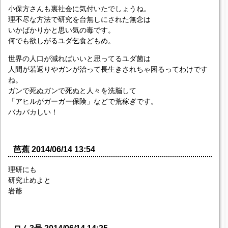
小保方さんも裏社会に気付いたでしょうね。
理不尽な方法で研究を台無しにされた無念は
いかばかりかと思い気の毒です。
何でも欲しがるユダ乞食どもめ。
世界の人口が減ればいいと思ってるユダ菌は
人間が若返りやガンが治って長生きされちゃ困るってわけです
ね。
ガンで死ぬガンで死ぬと人々を洗脳して
「アヒルがガーガー保険」などで荒稼ぎです。
バカバカしい！
芭蕉 2014/06/14 13:54
理研にも
研究止めよと
岩爺