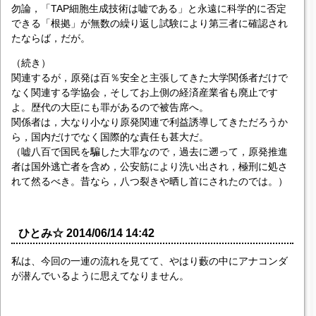
勿論，「TAP細胞生成技術は嘘である」と永遠に科学的に否定
できる「根拠」が無数の繰り返し試験により第三者に確認され
たならば，だが。
（続き）
関連するが，原発は百％安全と主張してきた大学関係者だけで
なく関連する学協会，そしてお上側の経済産業省も廃止です
よ。歴代の大臣にも罪があるので被告席へ。
関係者は，大なり小なり原発関連で利益誘導してきただろうか
ら，国内だけでなく国際的な責任も甚大だ。
（嘘八百で国民を騙した大罪なので，過去に遡って，原発推進
者は国外逃亡者を含め，公安筋により洗い出され，極刑に処さ
れて然るべき。昔なら，八つ裂きや晒し首にされたのでは。）
ひとみ☆ 2014/06/14 14:42
私は、今回の一連の流れを見てて、やはり藪の中にアナコンダ
が潜んでいるように思えてなりません。