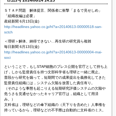
ロム3号 2014/06/14 14:25
ＳＴＡＰ問題 解体提言、関係者に衝撃「まるで見せしめ」
「組織改編は必要」
産経新聞 6月13日(金)
http://headlines.yahoo.co.jp/hl?a=20140613-00000518-san-
sctch
＜理研＞解体、納得できない…再生研の研究員ら複雑
毎日新聞 6月13日(金)
http://headlines.yahoo.co.jp/hl?a=20140613-00000004-mai-
soci
ということで，もしSTAP細胞のプレス公開を官庁として持ち上
げ，しかも監督責任を持つ文部科学省も理研と一緒に廃止。
普段から研究を煽って，短期間での成果提出を義務化してきた
監督責任組織には，システム欠陥を放置した責任有り。
（そのような事態も起こりえる短期研究評価システムの欠陥や
危うさを見通せなかったキャリア官庁は，組織として用済
み。）
文科省は，理研などの傘下組織の（天下りを含めた）人事権を
持っているから，理研などの不手際は自動的に文科省のミス。