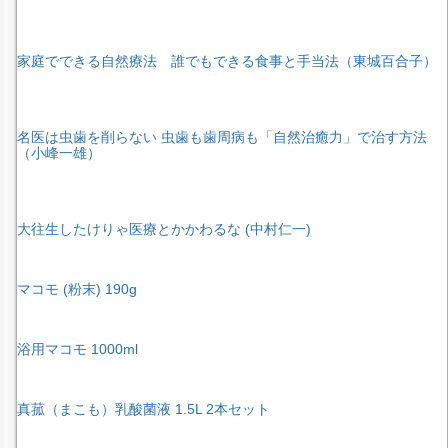
家庭でできる自然療法 誰でもできる食事と手当法（東城百合子）
名医は虫歯を削らない 虫歯も歯周病も「自然治癒力」で治す方法
（小峰一雄）
大往生したけりゃ医療とかかわるな (中村仁一)
マコモ (粉末) 190g
浴用マコモ 1000ml
真菰（まこも）乳酸菌液 1.5L 2本セット