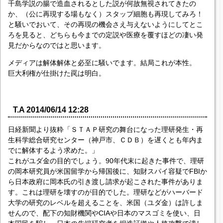
千島学説の腸で造血されるとした説が何故無視されてきたの
か、（公に再現する場もなく）スタップ細胞も再現してみろ！
と騒いでおいて、その再現の機会さえ与えないようにしてとこ
ろを見ると、どちらも今までの定説や医療を覆すほどの凄い発
見だからなのではと思います。
メディアは解体解体と必至に騒いでます。結局これが本性。
巨大利権が仕掛けた罠は明白。
T.A 2014/06/14 12:28
日経新聞より抜粋「ＳＴＡＰ研究の舞台になった理研発生・再
生科学総合研究センター（神戸市、ＣＤＢ）を遅くとも年内ま
でに解体するよう求めた。」
これがユダ金の目的でしょう。90年代末に起きた事件で、理研
の岡本研究員が米国留学から帰国後に、知財スパイ容疑でFBIか
ら日本政府に岡本氏の引き渡し請求が起こされた事件がありま
す。これは理研を壊すのが目的でした。理研などがハーバード
大学の研究のレベルを超えることを、米国（ユダ金）は許しま
せんので、配下の知財機関やCIAや日本のマスゴミを使い、日