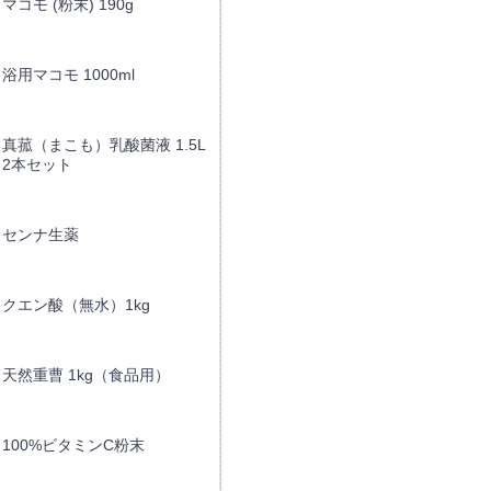
マコモ (粉末) 190g
浴用マコモ 1000ml
真菰（まこも）乳酸菌液 1.5L
2本セット
センナ生薬
クエン酸（無水）1kg
天然重曹 1kg（食品用）
100%ビタミンC粉末