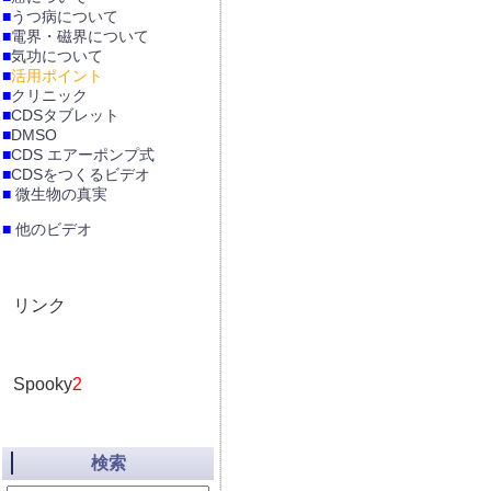
■
うつ病について
■
電界・磁界について
■
気功について
■
活用ポイント
■
クリニック
■
CDSタブレット
■
DMSO
■
CDS エアーポンプ式
■
CDSをつくるビデオ
■
微生物の真実
■
他のビデオ
リンク
Spooky
2
検索