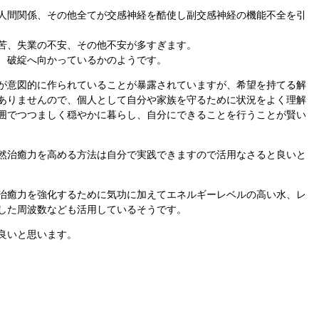
人間関係、その他全てが交感神経を酷使し副交感神経の機能不全を引
苦、失業の不安、その他不安が多すぎます。
、破綻へ向かっているかのようです。
が意図的に作られていることが暴露されていますが、希望を持てる解
ありませんので、個人として自分や家族を守るために状況をよく理解
囲でつつましく穏やかに暮らし、自分にできることを行うことが賢い
然治癒力を高める方法は自分で実践できますので活用なさると良いと
治癒力を強化するために気功に加えてエネルギーレベルの高い水、レ
した周波数なども活用しているそうです。
良いと思います。