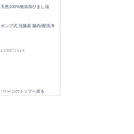
天然100%無添加ひまし油
ポンプ式 浣腸器 腸内/膣洗浄
a:23067 t:3 y:4
↑ページのトップへ戻る