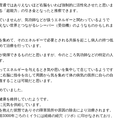
普通ではありえないほど右脳をいわば強制的に活性化させたと思いま
る「超能力」の引き金となったと推察できます。
ていませんが、気功師などが扱うエネルギーと関わっているようで
えない世界とつながるレシーバー（受信機）のようなものかもしれま
を集めて、そのエネルギーで必要とされる共振を起こし病人の持つ低
めて治療を行っています。
が発揮できるものだと思いますが、今のところ気功師などの特定の人
す。
ってエネルギーを与えるとき気や思いを集中して念じているようです
に右脳に指令を出して周囲から気を集めて体の病気の箇所に自らの自
進することは可能だと思います。
めていました。
健康を維持していたようです。
に元気を供給しています。
を抱えた状態でありその障害箇所や原因の除去により治療されます。
前3300年ごろのミイラには経絡の経穴（ツボ）に印がなされており、