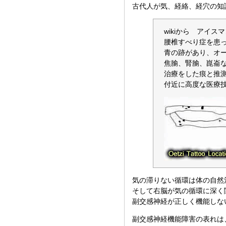
古代人が気、経絡、経穴の知
wikiから アイス
腰椎すべり症を患
青の跡があり、オ
焦腧、腎腧、崑崙
治療をした痕と推測
付近に高度な医療
気の滞りない循環は体の自然
そして右脳が気の循環に深く
副交感神経が正しく機能しな
副交感神経機能障害の表れは