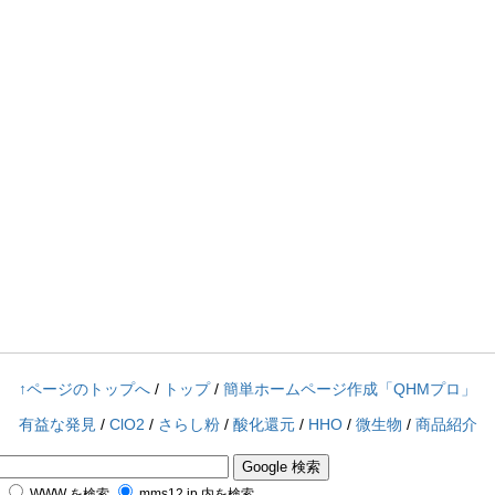
↑ページのトップへ
/
トップ
/
簡単ホームページ作成「QHMプロ」
有益な発見
/
ClO2
/
さらし粉
/
酸化還元
/
HHO
/
微生物
/
商品紹介
WWW を検索
mms12.jp 内を検索