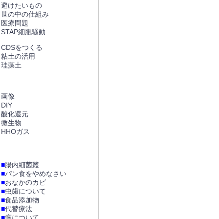
避けたいもの
世の中の仕組み
医療問題
STAP細胞騒動
CDSをつくる
粘土の活用
珪藻土
画像
DIY
酸化還元
微生物
HHOガス
■
腸内細菌叢
■
パン食をやめなさい
■
おなかのカビ
■
虫歯について
■
食品添加物
■
代替療法
■
癌について