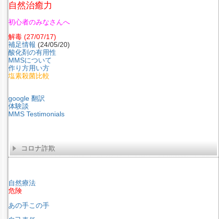
自然治癒力
初心者のみなさんへ
解毒
(27/07/17)
補足情報
(24/05/20)
酸化剤の有用性
MMSについて
作り方用い方
塩素殺菌比較
google 翻訳
体験談
MMS Testimonials
コロナ詐欺
自然療法
危険
あの手この手