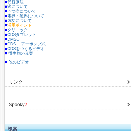
■
代替療法
■
癌について
■
うつ病について
■
電界・磁界について
■
気功について
■
活用ポイント
■
クリニック
■
CDSタブレット
■
DMSO
■
CDS エアーポンプ式
■
CDSをつくるビデオ
■
微生物の真実
■
他のビデオ
リンク
Spooky
2
検索