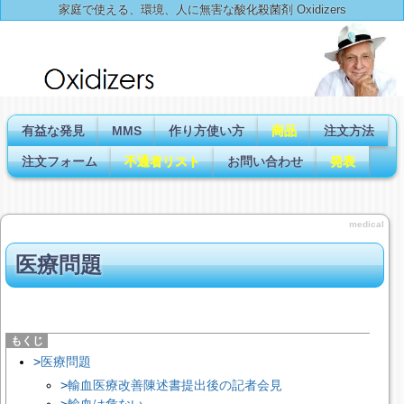
家庭で使える、環境、人に無害な酸化殺菌剤 Oxidizers
有益な発見
MMS
作り方使い方
商品
注文方法
注文フォーム
不通者リスト
お問い合わせ
発表
medical
医療問題
医療問題
輸血医療改善陳述書提出後の記者会見
輸血は危ない