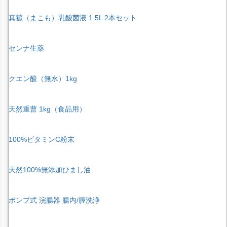
真菰（まこも）乳酸菌液 1.5L 2本セット
センナ生薬
クエン酸（無水）1kg
天然重曹 1kg（食品用）
100%ビタミンC粉末
天然100%無添加ひまし油
ポンプ式 浣腸器 腸内/膣洗浄