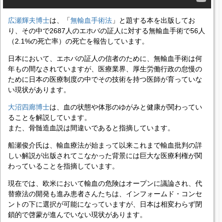
広瀬輝夫博士
は、「
無輸血手術法
」と題する本を出版してお
り、その中で2687人のエホバの証人に対する無輸血手術で56人
（2.1%の死亡率）の死亡を報告しています。
日本において、エホバの証人の信者のために、無輸血手術は何
年もの間なされていますが、医療業界、厚生労働行政の怠慢の
ために日本の医療制度の中でその技術を持つ医師が育っていな
い現状があります。
大沼四廊博士
は、血の状態や体形のゆがみと健康が関わってい
ることを解説しています。
また、骨髄造血説は間違いであると指摘しています。
船瀬俊介氏は、輸血療法が始まって以来これまで輸血批判の詳
しい解説が出版されてこなかった背景には巨大な医療利権が関
わっていることを指摘しています。
現在では、欧米において輸血の危険はオープンに議論され、代
替療法の開発も進み患者さんたちは、インフォームド・コンセ
ントの下に選択が可能になっていますが、日本は相変わらず閉
鎖的で啓蒙が進んでいない現状があります。