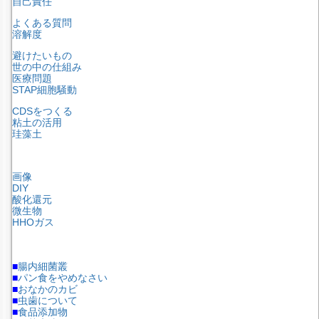
自己責任
よくある質問
溶解度
避けたいもの
世の中の仕組み
医療問題
STAP細胞騒動
CDSをつくる
粘土の活用
珪藻土
画像
DIY
酸化還元
微生物
HHOガス
■
腸内細菌叢
■
パン食をやめなさい
■
おなかのカビ
■
虫歯について
■
食品添加物