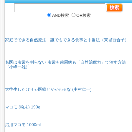
AND検索
OR検索
家庭でできる自然療法 誰でもできる食事と手当法（東城百合子）
名医は虫歯を削らない 虫歯も歯周病も「自然治癒力」で治す方法
（小峰一雄）
大往生したけりゃ医療とかかわるな (中村仁一)
マコモ (粉末) 190g
浴用マコモ 1000ml