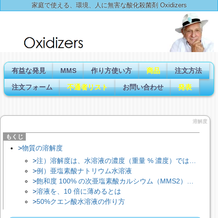
家庭で使える、環境、人に無害な酸化殺菌剤 Oxidizers
有益な発見
MMS
作り方使い方
商品
注文方法
注文フォーム
不通者リスト
お問い合わせ
発表
溶解度
物質の溶解度
注）溶解度は、水溶液の濃度（重量 % 濃度）ではありません。
例）亜塩素酸ナトリウム水溶液
飽和度 100% の次亜塩素酸カルシウム（MMS2）水溶液（飽和水溶液）の作り方
溶液を、10 倍に薄めるとは
50%クエン酸水溶液の作り方