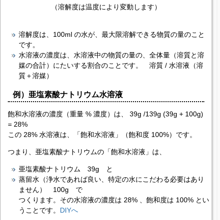
（
溶解度
は温度により変動します）
溶解度
は、100ml の水が、最大限溶解できる物質の量のこと
です。
水溶液の濃度は、水溶液中の物質の量の、全体量（溶質と溶
媒の合計）にたいする割合のことです。 溶質 / 水溶液（溶
質＋溶媒）
例）亜塩素酸ナトリウム水溶液
飽和水溶液の濃度（重量 % 濃度）は、 39g /139g (39g + 100g)
= 28%
この 28% 水溶液は、「飽和水溶液」（飽和度 100%）です。
つまり、亜塩素酸ナトリウムの「飽和水溶液」は、
亜塩素酸ナトリウム 39g と
蒸留水（浄水であれば良い、特定の水にこだわる必要はあり
ません） 100g で
つくります。その水溶液の濃度は 28% 、飽和度は 100% とい
うことです。
DIYへ