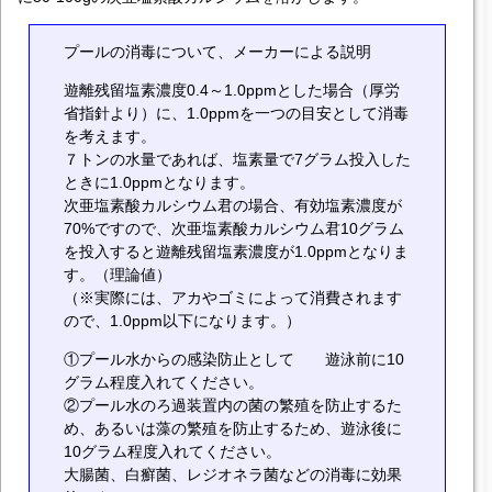
プールの消毒について、メーカーによる説明
遊離残留塩素濃度0.4～1.0ppmとした場合（厚労
省指針より）に、1.0ppmを一つの目安として消毒
を考えます。
７トンの水量であれば、塩素量で7グラム投入した
ときに1.0ppmとなります。
次亜塩素酸カルシウム君の場合、有効塩素濃度が
70%ですので、次亜塩素酸カルシウム君10グラム
を投入すると遊離残留塩素濃度が1.0ppmとなりま
す。（理論値）
（※実際には、アカやゴミによって消費されます
ので、1.0ppm以下になります。）
①プール水からの感染防止として 遊泳前に10
グラム程度入れてください。
②プール水のろ過装置内の菌の繁殖を防止するた
め、あるいは藻の繁殖を防止するため、遊泳後に
10グラム程度入れてください。
大腸菌、白癬菌、レジオネラ菌などの消毒に効果