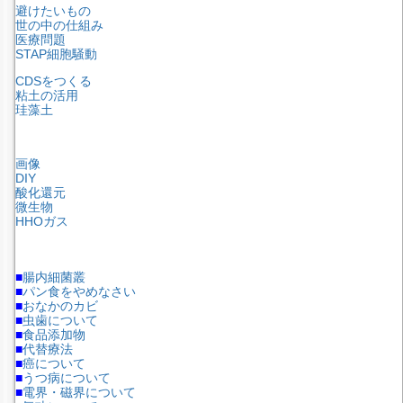
避けたいもの
世の中の仕組み
医療問題
STAP細胞騒動
CDSをつくる
粘土の活用
珪藻土
画像
DIY
酸化還元
微生物
HHOガス
■
腸内細菌叢
■
パン食をやめなさい
■
おなかのカビ
■
虫歯について
■
食品添加物
■
代替療法
■
癌について
■
うつ病について
■
電界・磁界について