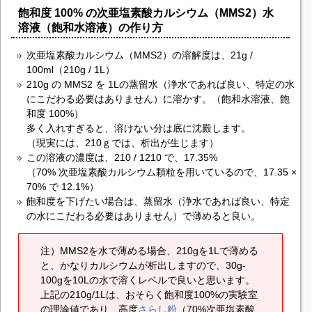
飽和度 100% の次亜塩素酸カルシウム（MMS2）水
溶液（飽和水溶液）の作り方
次亜塩素酸カルシウム（MMS2）の
溶解度
は、21g /
100ml（210g / 1L）
210g の MMS2 を 1Lの蒸留水（浄水であれば良い、特定の水
にこだわる必要はありません）に溶かす。（飽和水溶液、飽
和度 100%）
多く入れすぎると、溶けない分は底に沈殿します。
（現実には、210ｇでは、析出が生じます）
この溶液の濃度は、210 / 1210 で、17.35%
（70% 次亜塩素酸カルシウム顆粒を用いているので、17.35 ×
70% で 12.1%）
飽和度を下げたい場合は、蒸留水（浄水であれば良い、特定
の水にこだわる必要はありません）で薄めると良い。
注）MMS2を水で薄める場合、210gを1Lで薄める
と、かなりカルシウムが析出しますので、30g-
100gを10Lの水で溶くレベルで良いと思います。
上記の210g/1Lは、おそらく飽和度100%の実験室
の理論値であり、高度
さらし粉
（70%次亜塩素酸