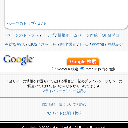
↑ページのトップへ戻る
↑ページのトップへ
/
トップ
/
簡単ホームページ作成「QHMプロ」
有益な発見
/
ClO2
/
さらし粉
/
酸化還元
/
HHO
/
微生物
/
商品紹介
WWW を検索
mms12.jp 内を検索
※当サイトに情報をお送りいただける場合は下記のプライバシーポリシーに
ご同意いただけたものとみなさせていただきます。
プライバシーポリシーを読む
特定商取引法についてを読む
PCサイトに切り換え
Copyright © 2026
satoshi kudaka
All Rights Reserved.