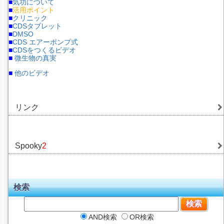
■
気功について
■
活用ポイント
■
クリニック
■
CDSタブレット
■
DMSO
■
CDS エアーポンプ式
■
CDSをつくるビデオ
■
微生物の真実
■
他のビデオ
リンク
Spooky
2
検索
AND検索
OR検索