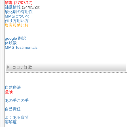
解毒
(27/07/17)
補足情報
(24/05/20)
酸化剤の有用性
MMSについて
作り方用い方
塩素殺菌比較
google 翻訳
体験談
MMS Testimonials
コロナ詐欺
自然療法
危険
あの手この手
自己責任
よくある質問
溶解度