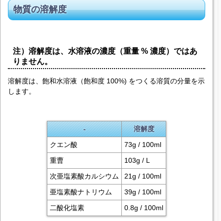
物質の
溶解度
注）
溶解度
は、水溶液の濃度（重量 % 濃度）ではあ
りません。
溶解度
は、飽和水溶液（飽和度 100%) をつくる溶質の分量を示
します。
-
溶解度
クエン酸
73g / 100ml
重曹
103g / L
次亜塩素酸カルシウム
21g / 100ml
亜塩素酸ナトリウム
39g / 100ml
二酸化塩素
0.8g / 100ml