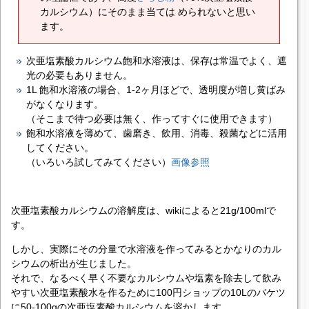
カルシウム）にそのまま当ては められないと思い
ます。
次亜塩素酸カルシウム飽和水溶液は、保存は常温でよく、遮
光の必要もありません。
1L 飽和水溶液の場合、1-2ヶ月ほどで、透明度が増し黄ばみ
がなくなります。
（そこまで待つ必要は無く、作ってすぐに使用できます）
飽和水溶液を薄めて、歯磨き、飲用、消毒、殺菌などに活用
してください。
（いろいろ試してみてください）
画像参照
次亜塩素酸カルシウムの
溶解度
は、wikiによると21g/100mlで
す。
しかし、実際にその分量で水溶液を作ってみるとかなりのカル
シウムの析出が生じました。
それで、なるべく早く不要なカルシウムや塩素を除去して飲み
やすい次亜塩素酸水を作るために100円ショップの10Lのバケツ
に50-100gの次亜塩素酸カルシウムを溶かします。