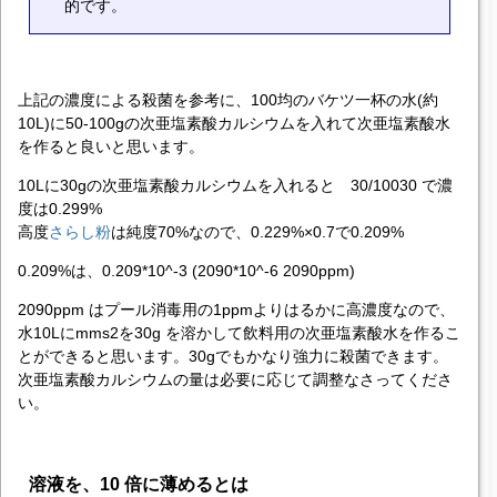
的です。
上記の濃度による殺菌を参考に、100均のバケツ一杯の水(約
10L)に50-100gの次亜塩素酸カルシウムを入れて次亜塩素酸水
を作ると良いと思います。
10Lに30gの次亜塩素酸カルシウムを入れると 30/10030 で濃
度は0.299%
高度
さらし粉
は純度70%なので、0.229%×0.7で0.209%
0.209%は、0.209*10^-3 (2090*10^-6 2090ppm)
2090ppm はプール消毒用の1ppmよりはるかに高濃度なので、
水10Lにmms2を30g を溶かして飲料用の次亜塩素酸水を作るこ
とができると思います。30gでもかなり強力に殺菌できます。
次亜塩素酸カルシウムの量は必要に応じて調整なさってくださ
い。
溶液を、10 倍に薄めるとは