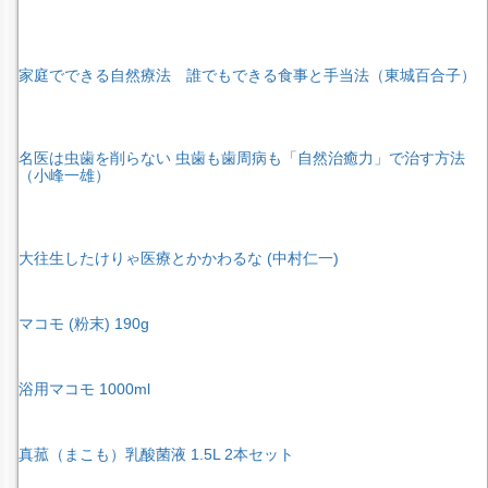
家庭でできる自然療法 誰でもできる食事と手当法（東城百合子）
名医は虫歯を削らない 虫歯も歯周病も「自然治癒力」で治す方法
（小峰一雄）
大往生したけりゃ医療とかかわるな (中村仁一)
マコモ (粉末) 190g
浴用マコモ 1000ml
真菰（まこも）乳酸菌液 1.5L 2本セット