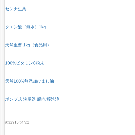
センナ生薬
クエン酸（無水）1kg
天然重曹 1kg（食品用）
100%ビタミンC粉末
天然100%無添加ひまし油
ポンプ式 浣腸器 腸内/膣洗浄
a:32915 t:4 y:2